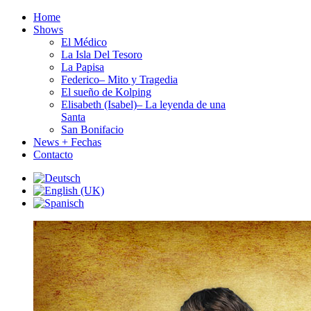
Home
Shows
El Médico
La Isla Del Tesoro
La Papisa
Federico– Mito y Tragedia
El sueño de Kolping
Elisabeth (Isabel)– La leyenda de una
Santa
San Bonifacio
News + Fechas
Contacto