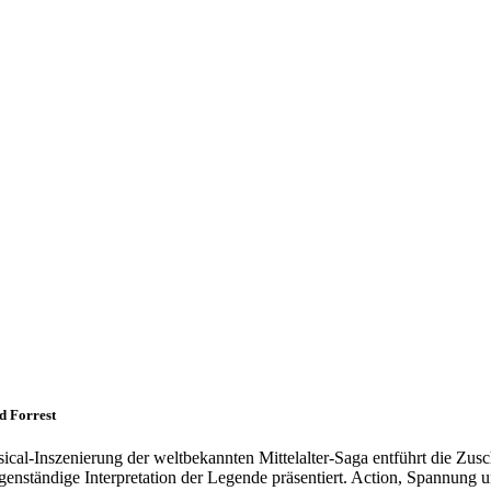
d Forrest
cal-Inszenierung der weltbekannten Mittelalter-Saga entführt die Zus
igenständige Interpretation der Legende präsentiert. Action, Spannun